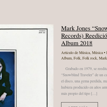
Mark Jones “Snow
Records) Reedici
Album 2018
Artículo de Música
,
Música
• 
Album
,
Folk
,
Folk rock
,
Mark
Grabado en 1979, se reedita e
“Snowblind Traveler” de un c
el disco, una gema perdida, m
hubiera producido en años ante
más propio del tipo […]