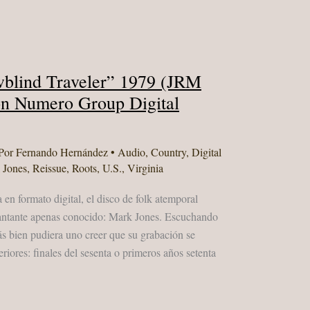
blind Traveler” 1979 (JRM
ón Numero Group Digital
Por
Fernando Hernández
•
Audio
,
Country
,
Digital
 Jones
,
Reissue
,
Roots
,
U.S.
,
Virginia
n formato digital, el disco de folk atemporal
antante apenas conocido: Mark Jones. Escuchando
ás bien pudiera uno creer que su grabación se
riores: finales del sesenta o primeros años setenta