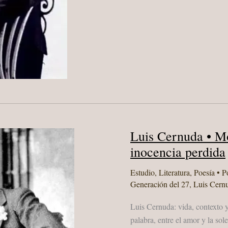
Luis Cernuda • Mo
inocencia perdida
Estudio
,
Literatura
,
Poesía
• P
Generación del 27
,
Luis Cern
Luis Cernuda: vida, contexto y
palabra, entre el amor y la so