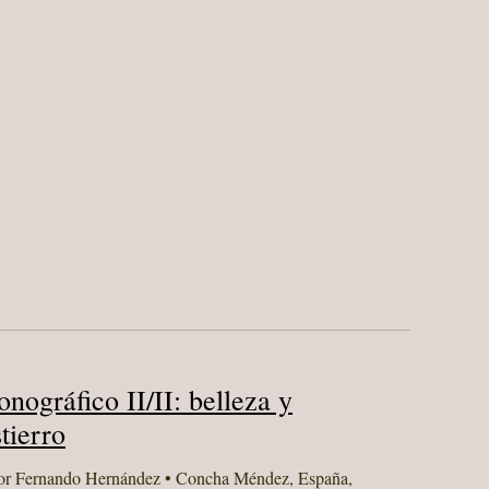
nográfico II/II: belleza y
tierro
or
Fernando Hernández
•
Concha Méndez
,
España
,