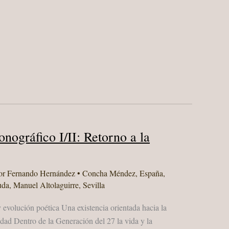
nográfico I/II: Retorno a la
or
Fernando Hernández
•
Concha Méndez
,
España
,
uda
,
Manuel Altolaguirre
,
Sevilla
 evolución poética Una existencia orientada hacia la
ledad Dentro de la Generación del 27 la vida y la