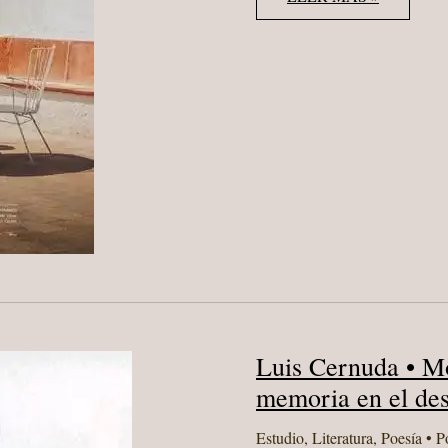
RICO
CLAVELLINO.
LA
FRAGILIDAD
DEL
AMOR
MATERNO
FILIAL
Luis Cernuda • Mo
memoria en el des
Estudio
,
Literatura
,
Poesía
• P