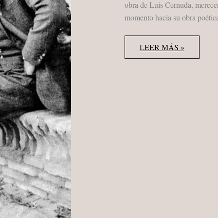
obra de Luis Cernuda, merecen
momento hacia su obra poética
LUIS
LEER MÁS »
CERNUDA
•
MONOGRÁFICO
I/II:
RETORNO
A
LA
INOCENCIA
PERDIDA