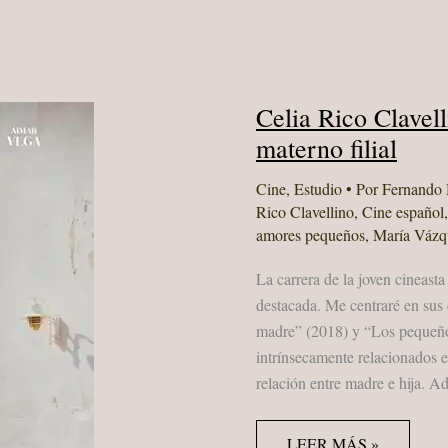
Celia Rico Clavell
materno filial
Cine
,
Estudio
• Por
Fernando
Rico Clavellino
,
Cine español
amores pequeños
,
María Vázq
La carrera de la joven cineasta
destacada. Me centraré en sus 
madre” (2018) y “Los pequeño
intrínsecamente relacionados 
relación entre madre e hija. 
CELIA
LEER MÁS »