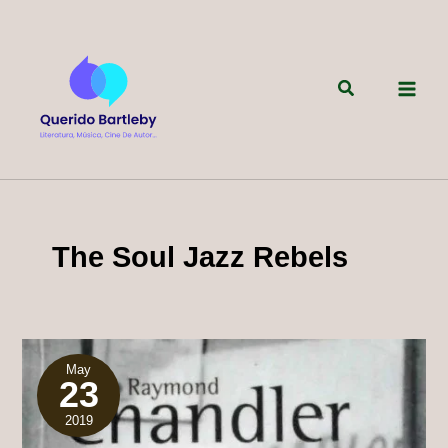
Ir
al
contenido
Buscar
The Soul Jazz Rebels
May
23
2019