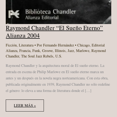
Raymond Chandler “El Sueño Eterno”
Alianza 2004
Ficción
,
Literatura
• Por
Fernando Hernández
•
Chicago
,
Editorial
Alianza
,
Francia
,
Funk
,
Groove
,
Illinois
,
Jazz
,
Marlowe
,
Raymond
Chandler
,
The Soul Jazz Rebels
,
U.S.
Raymond Chandler y la arquitectura moral de El sueño eterno. La
entrada en escena de Philip Marlowe en El sueño eterno marca un
antes y un después en la novela negra norteamericana. Con esta obra,
publicada originalmente en 1939, Raymond Chandler no sólo redefine
el género: lo eleva a una forma de literatura donde el […]
RAYMOND
LEER MÁS »
CHANDLER
“EL
SUEÑO