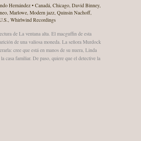
ando Hernández
•
Canadá
,
Chicago
,
David Binney
,
áneo
,
Marlowe
,
Modern jazz
,
Quinsin Nachoff
,
U.S.
,
Whirlwind Recordings
ctura de La ventana alta. El macguffin de esta
aparición de una valiosa moneda. La señora Murdock
erarla: cree que está en manos de su nuera, Linda
 casa familiar. De paso, quiere que el detective la