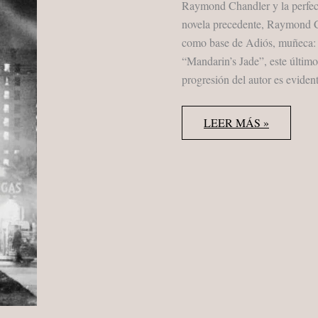
Raymond Chandler y la perfec
novela precedente, Raymond Ch
como base de Adiós, muñeca:
“Mandarin’s Jade”, este último
progresión del autor es evident
RAYMOND
LEER MÁS »
CHANDLER
“ADIÓS,
MUÑECA”
ALIANZA
2007