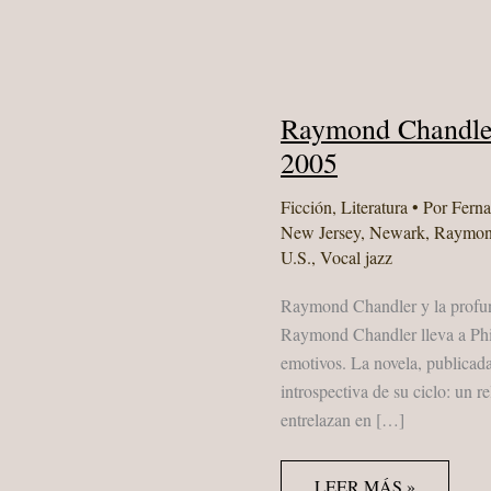
Raymond Chandler
2005
Ficción
,
Literatura
• Por
Fern
New Jersey
,
Newark
,
Raymon
U.S.
,
Vocal jazz
Raymond Chandler y la profund
Raymond Chandler lleva a Phil
emotivos. La novela, publicad
introspectiva de su ciclo: un re
entrelazan en […]
RAYMOND
LEER MÁS »