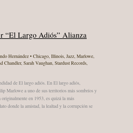
 “El Largo Adiós” Alianza
ando Hernández
•
Chicago
,
Illinois
,
Jazz
,
Marlowe
,
d Chandler
,
Sarah Vaughan
,
Stardust Records
,
idad de El largo adiós. En El largo adiós,
ip Marlowe a uno de sus territorios más sombríos y
a originalmente en 1953, es quizá la más
lato donde la amistad, la lealtad y la corrupción se