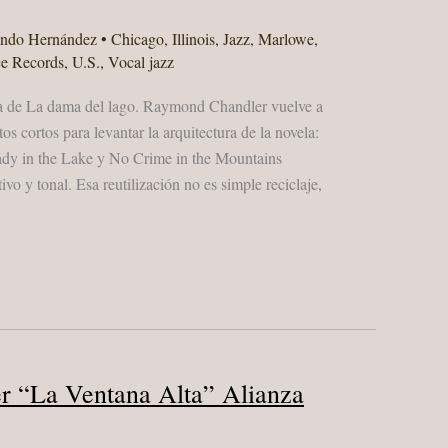
ando Hernández
•
Chicago
,
Illinois
,
Jazz
,
Marlowe
,
e Records
,
U.S.
,
Vocal jazz
a de La dama del lago. Raymond Chandler vuelve a
tos cortos para levantar la arquitectura de la novela:
ady in the Lake y No Crime in the Mountains
vo y tonal. Esa reutilización no es simple reciclaje,
 “La Ventana Alta” Alianza