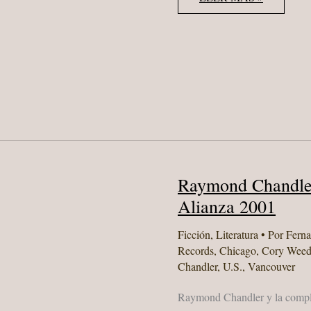
CHANDLER
“EL
LARGO
ADIÓS”
ALIANZA
2005
Raymond Chandle
Alianza 2001
Ficción
,
Literatura
• Por
Fern
Records
,
Chicago
,
Cory Weed
Chandler
,
U.S.
,
Vancouver
Raymond Chandler y la compl