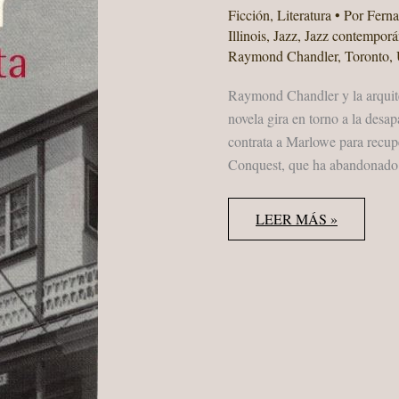
Ficción
,
Literatura
• Por
Fern
Illinois
,
Jazz
,
Jazz contempor
Raymond Chandler
,
Toronto
,
Raymond Chandler y la arquite
novela gira en torno a la des
contrata a Marlowe para recup
Conquest, que ha abandonado la
RAYMOND
LEER MÁS »
CHANDLER
“LA
VENTANA
ALTA”
ALIANZA
2009