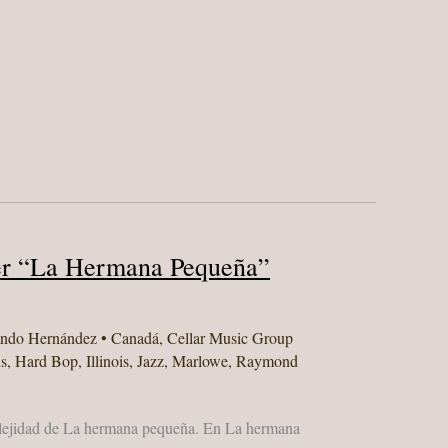
r “La Hermana Pequeña”
ando Hernández
•
Canadá
,
Cellar Music Group
s
,
Hard Bop
,
Illinois
,
Jazz
,
Marlowe
,
Raymond
ejidad de La hermana pequeña. En La hermana