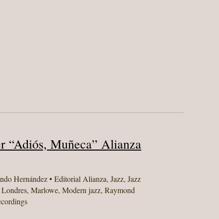
r “Adiós, Muñeca” Alianza
ando Hernández
•
Editorial Alianza
,
Jazz
,
Jazz
,
Londres
,
Marlowe
,
Modern jazz
,
Raymond
cordings