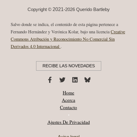
GLORIA,
EN:
DEUX
2021-
Copyright ©
2026 Querido Bartleby
JOURS,
UNE
NUIT
Salvo donde se indica, el contenido de esta página pertenece a
Fernando Hernández y Verónica Kolar, bajo una licencia
Creative
Commons Atribución y Reconocimiento No Comercial Sin
Derivados 4.0 Internacional
.
RECIBE LAS NOVEDADES
Home
Acerca
Contacto
•
Ajustes De Privacidad