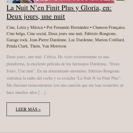
La Nuit N’en Finit Plus y Gloria, en:
Deux jours, une nuit
Cine
,
Letra y Música
• Por
Fernando Hernández
•
Chanson Française
,
Cine belga
,
Cine social
,
Deux jours une nuit
,
Fabrizio Rongione
,
Garage rock
,
Jean-Pierre Dardenne
,
Luc Dardenne
,
Marion Cotillard
,
Petula Clark
,
Them
,
Van Morrison
Deux jours, une nuit. Crítica. He visto recientemente en una
plataforma, la excelente película de los hermanos Dardenne, “Deux
Jours, Une nuit”. En un determinado momento, Fabrizio Rongione
sintoniza la radio del coche y se escucha “La Nuit N’en Finit Plus”.
Me ilusionó reencontrarme con una canción que me trae recuerdos de
hace muchos años […]
LA
LEER MÁS »
NUIT
N’EN
FINIT
PLUS
Y