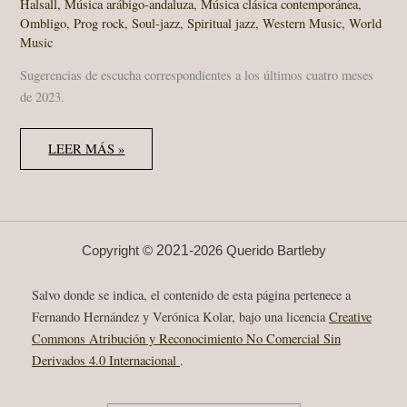
Halsall
,
Música arábigo-andaluza
,
Música clásica contemporánea
,
Ombligo
,
Prog rock
,
Soul-jazz
,
Spiritual jazz
,
Western Music
,
World
Music
Sugerencias de escucha correspondientes a los últimos cuatro meses
de 2023.
SUGERENCIAS
LEER MÁS »
DE
ESCUCHA
(SEPTIEMBRE-
DICIEMBRE,
2023)
2021-
Copyright ©
2026 Querido Bartleby
Salvo donde se indica, el contenido de esta página pertenece a
Fernando Hernández y Verónica Kolar, bajo una licencia
Creative
Commons Atribución y Reconocimiento No Comercial Sin
Derivados 4.0 Internacional
.