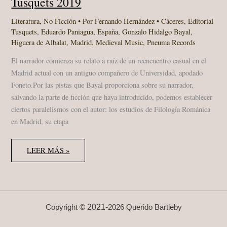
Tusquets 2019
Literatura
,
No Ficción
• Por
Fernando Hernández
•
Cáceres
,
Editorial
Tusquets
,
Eduardo Paniagua
,
España
,
Gonzalo Hidalgo Bayal
,
Higuera de Albalat
,
Madrid
,
Medieval Music
,
Pneuma Records
El narrador comienza su relato a raíz de un reencuentro casual en el
Madrid actual con un antiguo compañero de Universidad, apodado
Foneto.Por las pistas que Bayal proporciona sobre su narrador,
salvando la parte de ficción que haya introducido, podemos establecer
ciertos paralelismos con el autor: los estudios de Filología Románica
en Madrid, su etapa
GONZALO
LEER MÁS »
HIDALGO
BAYAL
“LA
ESCAPADA”
TUSQUETS
2019
2021-
Copyright ©
2026 Querido Bartleby