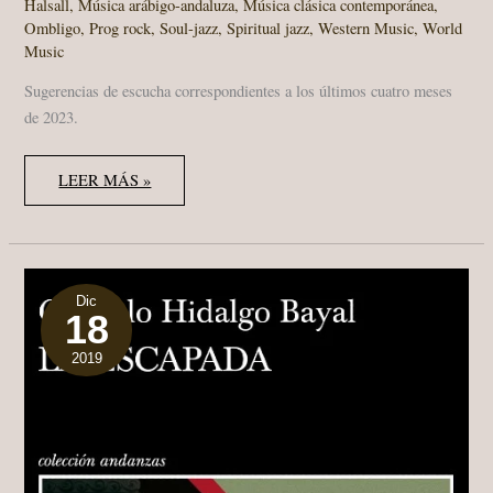
Halsall
,
Música arábigo-andaluza
,
Música clásica contemporánea
,
Ombligo
,
Prog rock
,
Soul-jazz
,
Spiritual jazz
,
Western Music
,
World
Music
Sugerencias de escucha correspondientes a los últimos cuatro meses
de 2023.
SUGERENCIAS
LEER MÁS »
DE
ESCUCHA
(SEPTIEMBRE-
DICIEMBRE,
2023)
Dic
18
2019