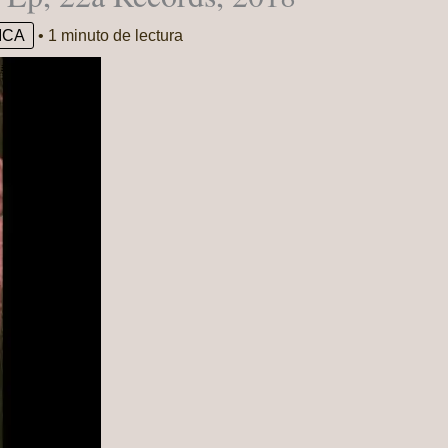
ICA
•
1 minuto de lectura