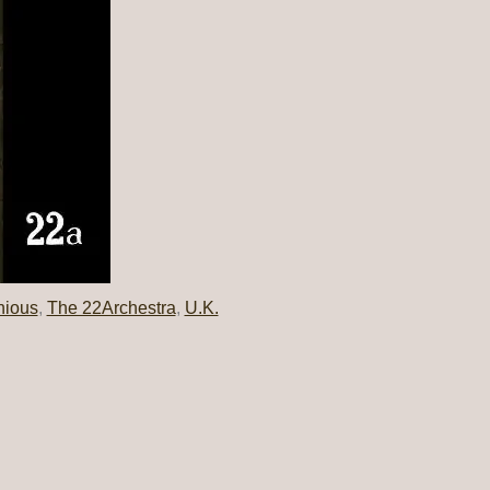
nious
,
The 22Archestra
,
U.K.