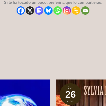
Si te ha tocado un poco, preferiría que lo compartieras.
Jun
26
2026