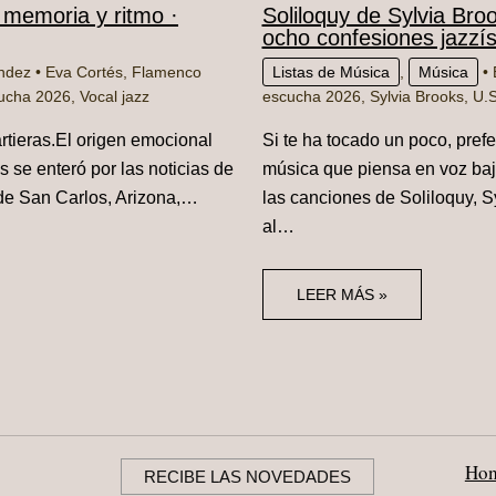
 memoria y ritmo ·
Soliloquy de Sylvia Bro
ocho confesiones jazzí
ández
•
Eva Cortés
,
Flamenco
Listas de Música
,
Música
• 
ucha 2026
,
Vocal jazz
escucha 2026
,
Sylvia Brooks
,
U.S
artieras.El origen emocional
Si te ha tocado un poco, prefe
 se enteró por las noticias de
música que piensa en voz baj
de San Carlos, Arizona,…
las canciones de Soliloquy, Sy
al…
LEER MÁS »
Ho
RECIBE LAS NOVEDADES