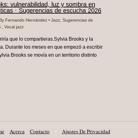
oks: vulnerabilidad, luz y sombra en
sticas · Sugerencias de escucha 2026
By
Fernando Hernández
•
Jazz
,
Sugerencias de
.
,
Vocal jazz
riría que lo compartieras.Sylvia Brooks y la
a. Durante los meses en que empezó a escribir
lvia Brooks se movía en un territorio distinto
me
Acerca
Contacto
•
Ajustes De Privacidad