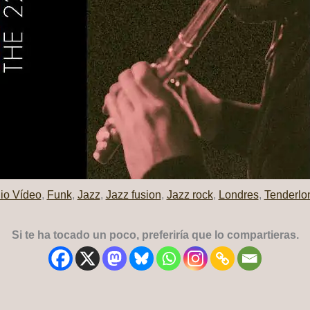
io Vídeo
,
Funk
,
Jazz
,
Jazz fusion
,
Jazz rock
,
Londres
,
Tenderlo
Si te ha tocado un poco, preferiría que lo compartieras.