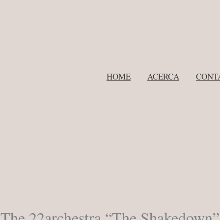
HOME
ACERCA
CONT
g The 22archestra “The Shakedown”