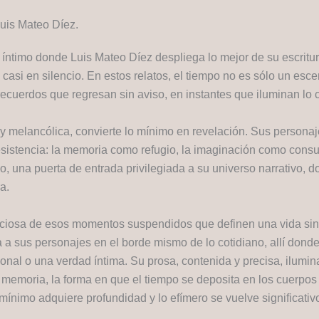
Luis Mateo Díez.
o íntimo donde Luis Mateo Díez despliega lo mejor de su escrit
asi en silencio. En estos relatos, el tiempo no es sólo un esc
ecuerdos que regresan sin aviso, en instantes que iluminan lo 
y melancólica, convierte lo mínimo en revelación. Sus personaj
esistencia: la memoria como refugio, la imaginación como consu
o, una puerta de entrada privilegiada a su universo narrativo, d
a.
nuciosa de esos momentos suspendidos que definen una vida si
 a sus personajes en el borde mismo de lo cotidiano, allí dond
onal o una verdad íntima. Su prosa, contenida y precisa, ilumin
 la memoria, la forma en que el tiempo se deposita en los cuerpo
nimo adquiere profundidad y lo efímero se vuelve significativ