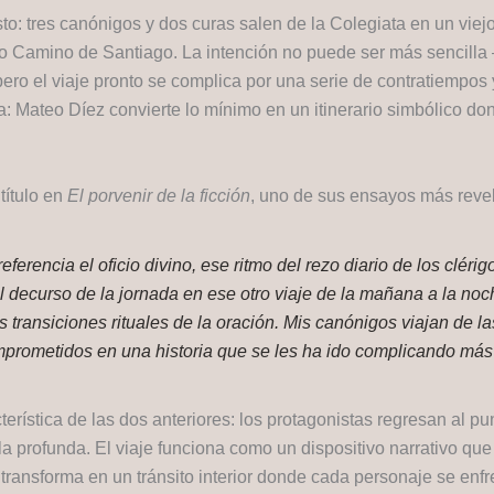
o: tres canónigos y dos curas salen de la Colegiata en un viejo
eno Camino de Santiago. La intención no puede ser más sencill
pero el viaje pronto se complica por una serie de contratiempo
a: Mateo Díez convierte lo mínimo en un itinerario simbólico don
título en
El porvenir de la ficción
, uno de sus ensayos más reve
ferencia el oficio divino, ese ritmo del rezo diario de los cléri
 decurso de la jornada en ese otro viaje de la mañana a la noche
 transiciones rituales de la oración. Mis canónigos viajan de 
prometidos en una historia que se les ha ido complicando más 
terística de las dos anteriores: los protagonistas regresan al pu
a profunda. El viaje funciona como un dispositivo narrativo que
ransforma en un tránsito interior donde cada personaje se enfr