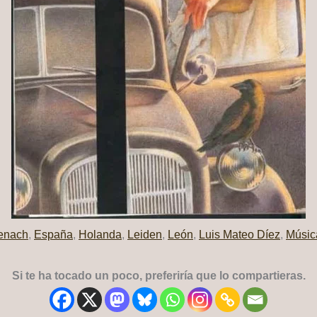
enach
,
España
,
Holanda
,
Leiden
,
León
,
Luis Mateo Díez
,
Músic
Si te ha tocado un poco, preferiría que lo compartieras.