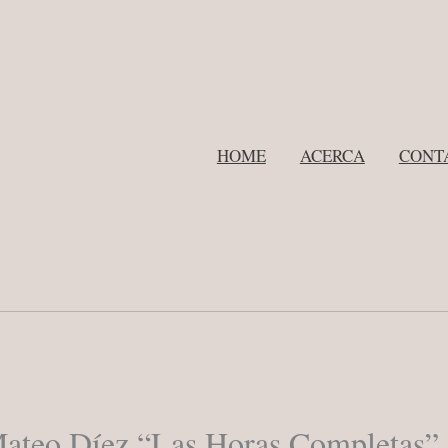
HOME
ACERCA
CONT
ateo Díez “Las Horas Completas”