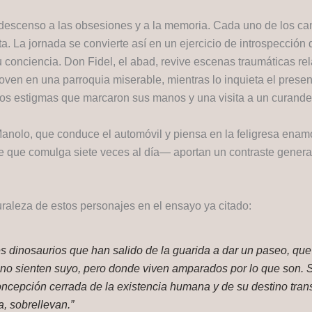
 descenso a las obsesiones y a la memoria. Cada uno de los can
a. La jornada se convierte así en un ejercicio de introspección
u conciencia. Don Fidel, el abad, revive escenas traumáticas r
oven en una parroquia miserable, mientras lo inquieta el pres
los estigmas que marcaron sus manos y una visita a un curande
anolo, que conduce el automóvil y piensa en la feligresa enamo
que comulga siete veces al día— aportan un contraste generaci
uraleza de estos personajes en el ensayo ya citado:
 dinosaurios que han salido de la guarida a dar un paseo, que 
o sienten suyo, pero donde viven amparados por lo que son. Su
ncepción cerrada de la existencia humana y de su destino trans
, sobrellevan.”