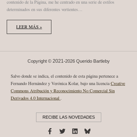
contenido de la Página, me he centrado en una serie de estilos
determinados en sus diferentes vertientes…
ANGELA
LEER MÁS »
STREHLI,
SOUAD
MASSI,
MARY
HALVORSON,
DOUG
WAMBLE,
AOIFE
2021-
Copyright ©
2026 Querido Bartleby
NESSA,
JULIO
BUSTAMANTE…
Salvo donde se indica, el contenido de esta página pertenece a
EN
MI
Fernando Hernández y Verónica Kolar, bajo una licencia
Creative
CABEZA
Commons Atribución y Reconocimiento No Comercial Sin
EN
2022
Derivados 4.0 Internacional
.
RECIBE LAS NOVEDADES