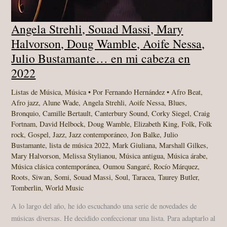
Angela Strehli, Souad Massi, Mary
Halvorson, Doug Wamble, Aoife Nessa,
Julio Bustamante… en mi cabeza en
2022
Listas de Música
,
Música
• Por
Fernando Hernández
•
Afro Beat
,
Afro jazz
,
Alune Wade
,
Angela Strehli
,
Aoife Nessa
,
Blues
,
Bronquio
,
Camille Bertault
,
Canterbury Sound
,
Corky Siegel
,
Craig
Fortnam
,
David Helbock
,
Doug Wamble
,
Elizabeth King
,
Folk
,
Folk
rock
,
Gospel
,
Jazz
,
Jazz contemporáneo
,
Jon Balke
,
Julio
Bustamante
,
lista de música 2022
,
Mark Giuliana
,
Marshall Gilkes
,
Mary Halvorson
,
Melissa Stylianou
,
Música antigua
,
Música árabe
,
Música clásica contemporánea
,
Oumou Sangaré
,
Rocío Márquez
,
Roots
,
Siwan
,
Somi
,
Souad Massi
,
Soul
,
Taracea
,
Taurey Butler
,
Tomberlin
,
World Music
A lo largo del año, he ido escuchando una serie de novedades de
músicas diversas. He decidido confeccionar una lista. Para adaptarlo al