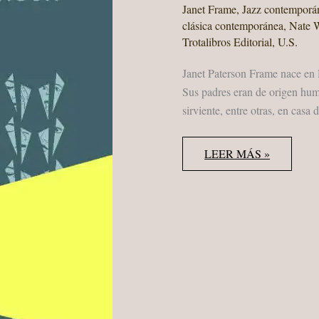
Janet Frame
,
Jazz contemporá
clásica contemporánea
,
Nate 
Trotalibros Editorial
,
U.S.
Janet Paterson Frame nace en
Sus padres eran de origen hum
sirviente, entre otras, en casa
JANET
LEER MÁS »
FRAME
“ROSTROS
EN
EL
AGUA”
TROTALIBROS
–
MÚSICA,
NATE
WOOLEY