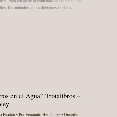
ista. Para adaptarlo al contenido de la Página, me
tilos determinados en sus diferentes vertientes…
ros en el Agua” Trotalibros –
ley
o Ficción
• Por
Fernando Hernández
•
Dunedin
,