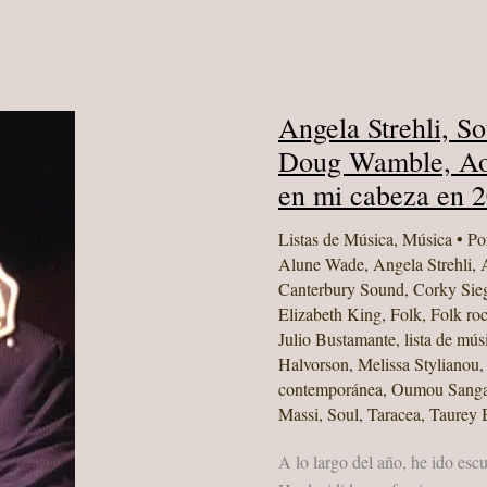
Angela Strehli, S
Doug Wamble, Aoi
en mi cabeza en 
Listas de Música
,
Música
• Po
Alune Wade
,
Angela Strehli
,
Canterbury Sound
,
Corky Sie
Elizabeth King
,
Folk
,
Folk ro
Julio Bustamante
,
lista de mú
Halvorson
,
Melissa Stylianou
contemporánea
,
Oumou Sanga
Massi
,
Soul
,
Taracea
,
Taurey B
A lo largo del año, he ido esc