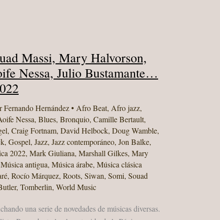
ouad Massi, Mary Halvorson,
fe Nessa, Julio Bustamante…
2022
r
Fernando Hernández
•
Afro Beat
,
Afro jazz
,
Aoife Nessa
,
Blues
,
Bronquio
,
Camille Bertault
,
gel
,
Craig Fortnam
,
David Helbock
,
Doug Wamble
,
ck
,
Gospel
,
Jazz
,
Jazz contemporáneo
,
Jon Balke
,
sica 2022
,
Mark Giuliana
,
Marshall Gilkes
,
Mary
,
Música antigua
,
Música árabe
,
Música clásica
ré
,
Rocío Márquez
,
Roots
,
Siwan
,
Somi
,
Souad
utler
,
Tomberlin
,
World Music
uchando una serie de novedades de músicas diversas.