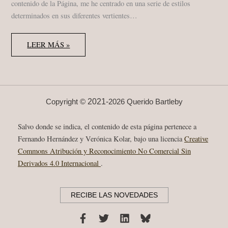
contenido de la Página, me he centrado en una serie de estilos
determinados en sus diferentes vertientes…
ANGELA
LEER MÁS »
STREHLI,
SOUAD
MASSI,
MARY
HALVORSON,
DOUG
WAMBLE,
AOIFE
2021-
Copyright ©
2026 Querido Bartleby
NESSA,
JULIO
BUSTAMANTE…
Salvo donde se indica, el contenido de esta página pertenece a
EN
MI
Fernando Hernández y Verónica Kolar, bajo una licencia
Creative
CABEZA
Commons Atribución y Reconocimiento No Comercial Sin
EN
2022
Derivados 4.0 Internacional
.
RECIBE LAS NOVEDADES