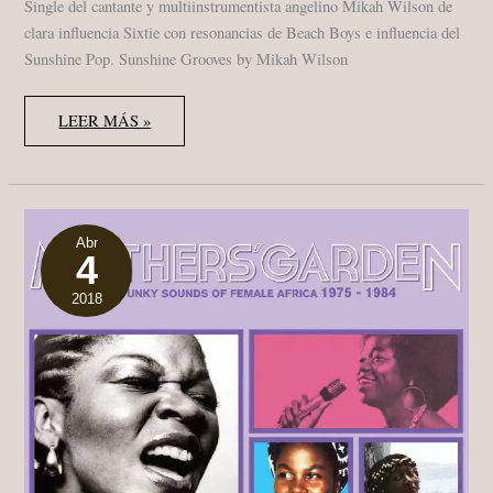
Single del cantante y multiinstrumentista angelino Mikah Wilson de
clara influencia Sixtie con resonancias de Beach Boys e influencia del
Sunshine Pop. Sunshine Grooves by Mikah Wilson
MIKAH
LEER MÁS »
WILSON
“SUNSHINE
GROOVES”
SINGLE
BURGER
RECORDS
2018
Abr
4
2018