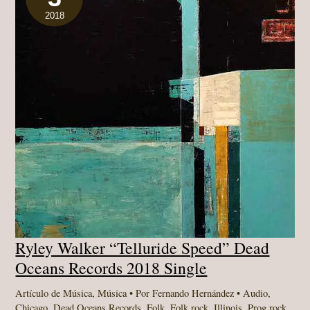
SINGLE
2018
Ryley Walker “Telluride Speed” Dead
Oceans Records 2018 Single
Artículo de Música
,
Música
• Por
Fernando Hernández
•
Audio
,
Chicago
,
Dead Oceans Records
,
Folk
,
Folk rock
,
Illinois
,
Prog rock
,