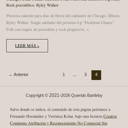
Rock psicodélico
,
Ryley Walker
Preciosa canción para días de lluvia del cantautor de Chicago, Illinois,
Ryley Walker. Single adelanto del próximo Lp “Deafman Glance”.
Folk con toques de psicodelia y rock progresivo. <
RYLEY
LEER MÁS »
WALKER
“TELLURIDE
SPEED”
DEAD
OCEANS
RECORDS
2018
←
Anterior
1
…
3
4
SINGLE
2021-
Copyright ©
2026 Querido Bartleby
Salvo donde se indica, el contenido de esta página pertenece a
Fernando Hernández y Verónica Kolar, bajo una licencia
Creative
Commons Atribución y Reconocimiento No Comercial Sin