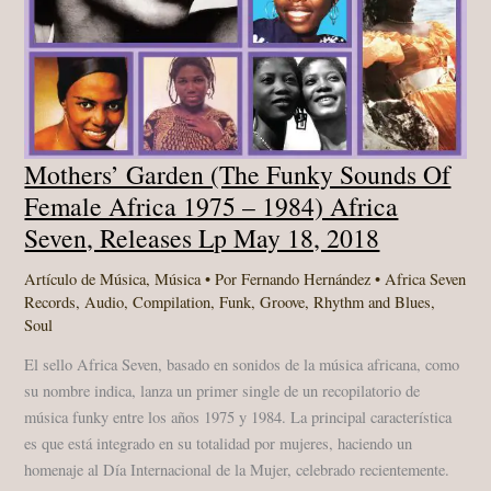
Mothers’ Garden (The Funky Sounds Of
Female Africa 1975 – 1984) Africa
Seven, Releases Lp May 18, 2018
Artículo de Música
,
Música
• Por
Fernando Hernández
•
Africa Seven
Records
,
Audio
,
Compilation
,
Funk
,
Groove
,
Rhythm and Blues
,
Soul
El sello Africa Seven, basado en sonidos de la música africana, como
su nombre indica, lanza un primer single de un recopilatorio de
música funky entre los años 1975 y 1984. La principal característica
es que está integrado en su totalidad por mujeres, haciendo un
homenaje al Día Internacional de la Mujer, celebrado recientemente.