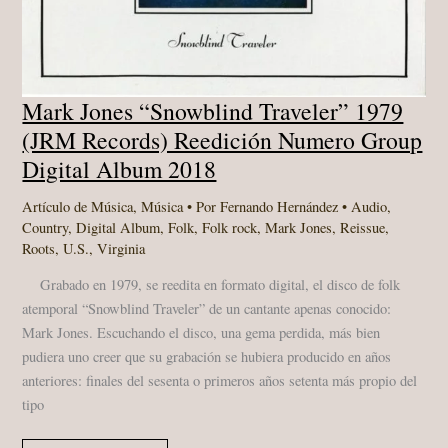
Mark Jones “Snowblind Traveler” 1979
(JRM Records) Reedición Numero Group
Digital Album 2018
Artículo de Música
,
Música
• Por
Fernando Hernández
•
Audio
,
Country
,
Digital Album
,
Folk
,
Folk rock
,
Mark Jones
,
Reissue
,
Roots
,
U.S.
,
Virginia
Grabado en 1979, se reedita en formato digital, el disco de folk
atemporal “Snowblind Traveler” de un cantante apenas conocido:
Mark Jones. Escuchando el disco, una gema perdida, más bien
pudiera uno creer que su grabación se hubiera producido en años
anteriores: finales del sesenta o primeros años setenta más propio del
tipo