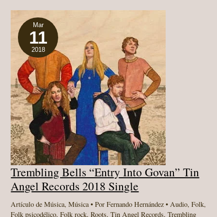
GROW
HIGUER”
(1968-
1972)
Mar
11
DIGITAL
ALBUM,
NUMERO
2018
GROUP
(ECCENTRIC
SOUL),
2018
Trembling Bells “Entry Into Govan” Tin
Angel Records 2018 Single
Artículo de Música
,
Música
• Por
Fernando Hernández
•
Audio
,
Folk
,
Folk psicodélico
,
Folk rock
,
Roots
,
Tin Angel Records
,
Trembling