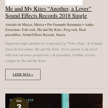
Me and My Kites “Another, a Lover”
Sound Effects Records 2018 Single
Artículo de Música
,
Música
• Por
Fernando Hernández
•
Audio
,
Estocolmo
,
Folk rock
,
Me and My Kites
,
Prog rock
,
Rock
psicodélico
,
Sound Effects Records
,
Suecia
Sugerente single adelanto de su próximo Lp “Natt o Dag”, de la banda
Sueca de Estocolmo, Me and My Kites. En la canción se da cita el
folk-rock con tonos progresivos y de psicodelia. Another, a Lover
(single) by Me and My Kites
ME
LEER MÁS »
AND
MY
KITES
“ANOTHER,
A
LOVER”
SOUND
EFFECTS
Mar
3
RECORDS
2018