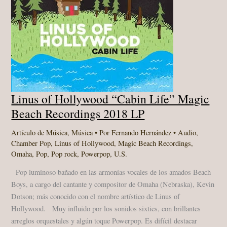
Linus of Hollywood “Cabin Life” Magic
Beach Recordings 2018 LP
Artículo de Música
,
Música
• Por
Fernando Hernández
•
Audio
,
Chamber Pop
,
Linus of Hollywood
,
Magic Beach Recordings
,
Omaha
,
Pop
,
Pop rock
,
Powerpop
,
U.S.
Pop luminoso bañado en las armonías vocales de los amados Beach
Boys, a cargo del cantante y compositor de Omaha (Nebraska), Kevin
Dotson; más conocido con el nombre artístico de Linus of
Hollywood. Muy influido por los sonidos sixties, con brillantes
arreglos orquestales y algún toque Powerpop. Es difícil destacar