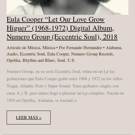
Eula Cooper “Let Our Love Grow
Higuer” (1968-1972) Digital Album,
Numero Group (Eccentric Soul), 2018
Artículo de Música
,
Música
• Por
Fernando Hernández
•
Alabama
,
Audio
,
Eccentric Soul
,
Eula Cooper
,
Numero Group Records
,
Opelika
,
Rhythm and Blues
,
Soul
,
U.S.
Numero Group, en su serie Eccentric Soul, reúne en un Lp las
grabaciones que Eula Cooper grabó entre 1968 y 1972 en los sellos
Tragar, Atlantic Note y Super Sound. Tenía grabados singles con
caras A y B, pero nunca llegó a plasmar un Lp completo. Nacida en
1954 en Opelika, Alabama, se trasladó a
EULA
LEER MÁS »
COOPER
“LET
OUR
LOVE